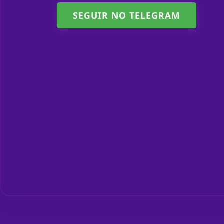
SEGUIR NO TELEGRAM