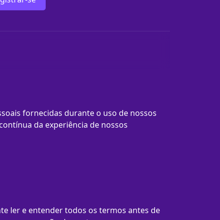
ssoais fornecidas durante o uso de nossos
 contínua da experiência de nossos
te ler e entender todos os termos antes de