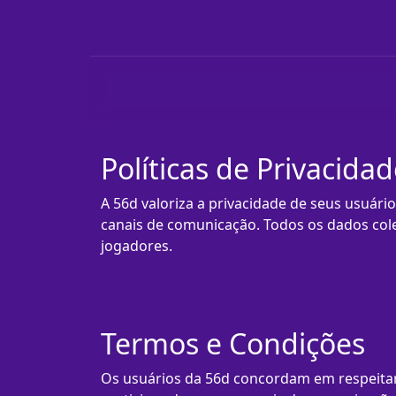
Políticas de Privacida
A 56d valoriza a privacidade de seus usuár
canais de comunicação. Todos os dados cole
jogadores.
Termos e Condições
Os usuários da 56d concordam em respeitar 