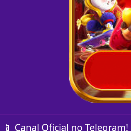
📱 Canal Oficial no Telegram!