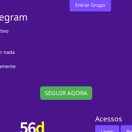
Entrar Grupo
legram
tivo
er nada
camente
SEGUIR AGORA
Acessos
Login
Re