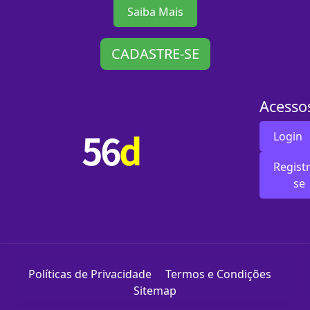
Saiba Mais
CADASTRE-SE
Acesso
Login
Registr
se
Políticas de Privacidade
Termos e Condições
Sitemap