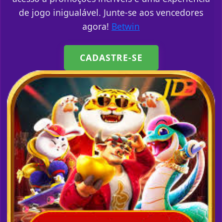
de jogo inigualável. Junte-se aos vencedores
agora!
Betwin
CADASTRE-SE