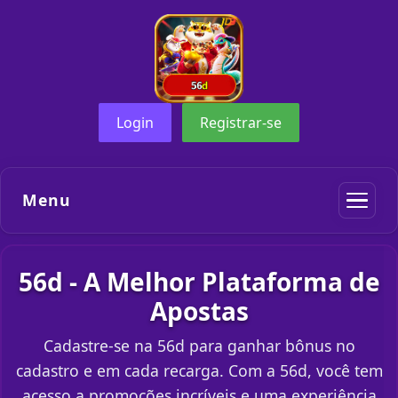
Login
Registrar-se
Menu
56d - A Melhor Plataforma de
Apostas
Cadastre-se na 56d para ganhar bônus no
cadastro e em cada recarga. Com a 56d, você tem
acesso a promoções incríveis e uma experiência