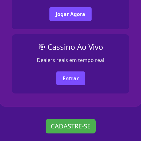
Jogar Agora
🎯 Cassino Ao Vivo
Dealers reais em tempo real
Entrar
CADASTRE-SE