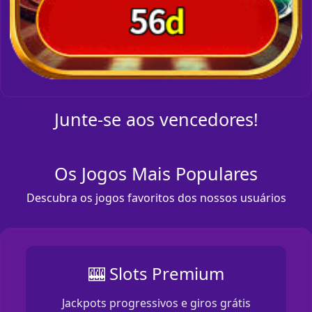
Junte-se aos vencedores!
Os Jogos Mais Populares
Descubra os jogos favoritos dos nossos usuários
🎰 Slots Premium
Jackpots progressivos e giros grátis