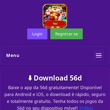
Login
Registrar-se
Menu
⬇️ Download 56d
Baixe o app da 56d gratuitamente! Disponível
para Android e iOS, o download é rápido, seguro
e totalmente gratuito. Tenha todos os jogos da
56d no seu dispositivo móvel!
918bet