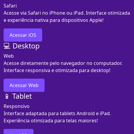
Safari
Acesse via Safari no iPhone ou iPad. Interface otimizada
e experiência nativa para dispositivos Apple!
Acessar iOS
💻 Desktop
Web
Acesse diretamente pelo navegador no computador.
Interface responsiva e otimizada para desktop!
Acessar Web
📱 Tablet
Responsivo
Interface adaptada para tablets Android e iPad.
Experiência otimizada para telas maiores!