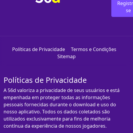
Registr
se
Políticas de Privacidade
Termos e Condições
Sitemap
Políticas de Privacidade
A 56d valoriza a privacidade de seus usuários e está
empenhada em proteger todas as informações
pessoais fornecidas durante o download e uso do
nosso aplicativo. Todos os dados coletados são
utilizados exclusivamente para fins de melhoria
contínua da experiência de nossos jogadores.