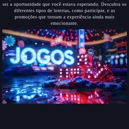
ser a oportunidade que você estava esperando. Descubra os
diferentes tipos de loterias, como participar, e as
promoções que tornam a experiência ainda mais
emocionante.