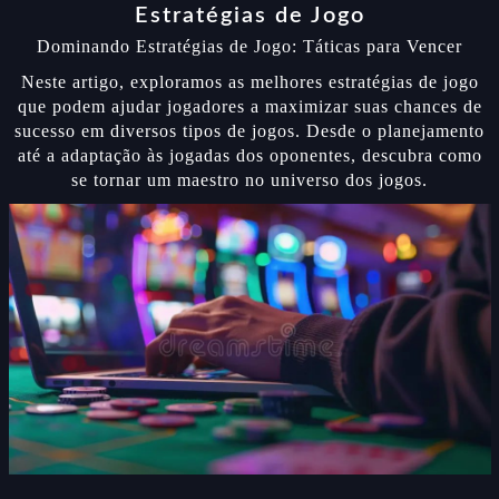
Estratégias de Jogo
Dominando Estratégias de Jogo: Táticas para Vencer
Neste artigo, exploramos as melhores estratégias de jogo
que podem ajudar jogadores a maximizar suas chances de
sucesso em diversos tipos de jogos. Desde o planejamento
até a adaptação às jogadas dos oponentes, descubra como
se tornar um maestro no universo dos jogos.