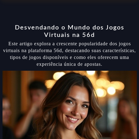
Desvendando o Mundo dos Jogos
Virtuais na 56d
Este artigo explora a crescente popularidade dos jogos
virtuais na plataforma 56d, destacando suas características,
tipos de jogos disponíveis e como eles oferecem uma
experiência única de apostas.