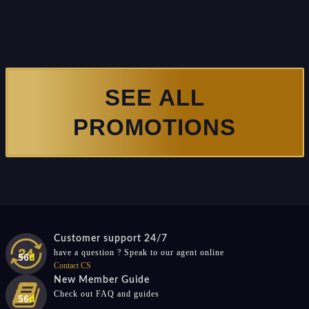
SEE ALL
PROMOTIONS
Customer support 24/7
have a question ? Speak to our agent online
Contact CS
New Member Guide
Check out FAQ and guides