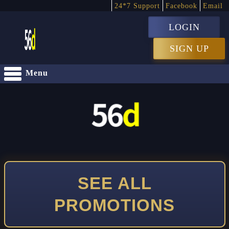
24*7 Support
Facebook
Email
LOGIN
SIGN UP
Menu
SEE ALL
PROMOTIONS