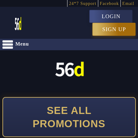
24*7 Support
Facebook
Email
LOGIN
SIGN UP
Menu
SEE ALL
PROMOTIONS