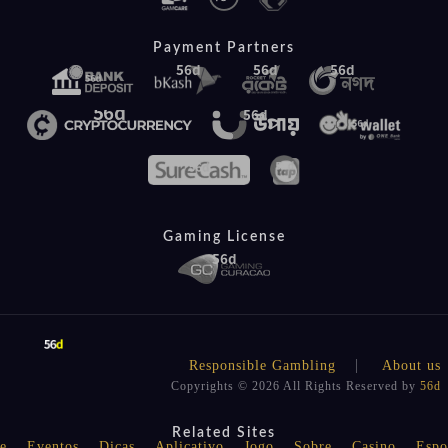
Payment Partners
Gaming License
Responsible Gambling
About us
Copyrights © 2026 All Rights Reserved by
56d
Related Sites
e
Eventos
Dicas
Aplicativo
Jogo
Sobre
Casino
Espo