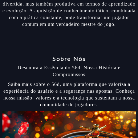
divertida, mas também produtiva em termos de aprendizado
e evolução. A aquisição de conhecimento tático, combinada
com a prática constante, pode transformar um jogador
comum em um verdadeiro mestre do jogo.
Sobre Nós
Descubra a Essência do 56d: Nossa História e
Compromissos
Saiba mais sobre o 56d, uma plataforma que valoriza a
experiência do usuário e a segurança nas apostas. Conheça
nossa missão, valores e a tecnologia que sustentam a nossa
comunidade de jogadores.