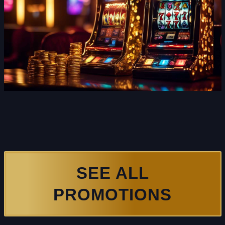
SEE ALL
PROMOTIONS