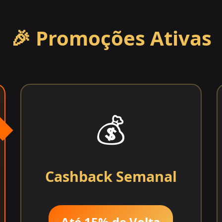
🎉 Promoções Ativas
💰
Cashback Semanal
Até 15% de Volta