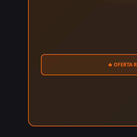
🔥
OFERTA 