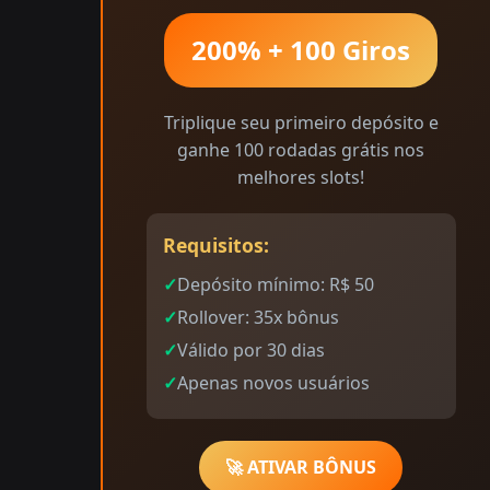
200% + 100 Giros
Triplique seu primeiro depósito e
ganhe 100 rodadas grátis nos
melhores slots!
Requisitos:
Depósito mínimo: R$ 50
Rollover: 35x bônus
Válido por 30 dias
Apenas novos usuários
🚀 ATIVAR BÔNUS