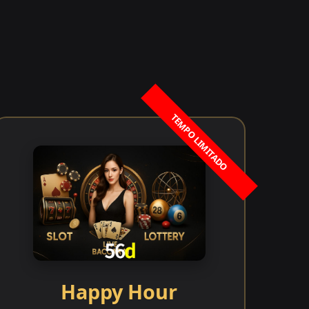
Happy Hour