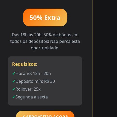
50% Extra
Das 18h às 20h: 50% de bônus em
todos os depósitos! Não perca esta
oportunidade.
Requisitos:
Horário: 18h - 20h
Depósito mín: R$ 30
Rollover: 25x
Segunda a sexta
⚡ APROVEITAR AGORA